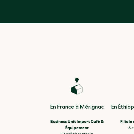
En France à Mérignac
En Éthio
Business Unit Import Café &
Filiale
Équipement
6 