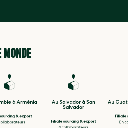
E MONDE
ombie à Arménia
Au Salvador à San
Au Guat
Salvador
 sourcing & export
Filiale
Filiale sourcing & export
collaborateurs
En c
4 collaborateurs