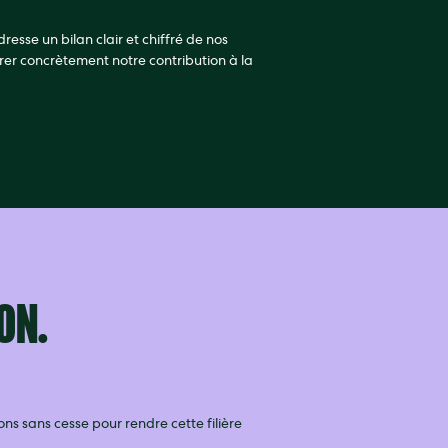
resse un bilan clair et chiffré de nos
rer concrètement notre contribution à la
ON.
ns sans cesse pour rendre cette filière