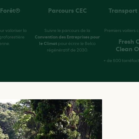
 Forêt®
Parcours CEC
Transport 
 valoriser la
Suivre le parcours de la
Premiers voiliers
groforestière
Convention des Entreprises pour
Fresh 
enne.
le Climat
pour écrire le Belco
Clean 
régénératif de 2030.
+ de 500 torréfac