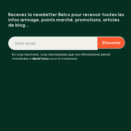
Recevez la newsletter Belco pour recevoir toutes les
infos arrivage, points marché, promotions, articles
de blog…
S'inscrire
En vous inscrivant, vous reconnaissez que vos informations seront
transférées à
MailChimp
pour le traitement.
COMPARATEUR CAFÉ VERT (0 / 5)
Nos catalogues produits
Café
Formation
Équipement
En savoir plus
Qui sommes-nous ?
Nous rejoindre