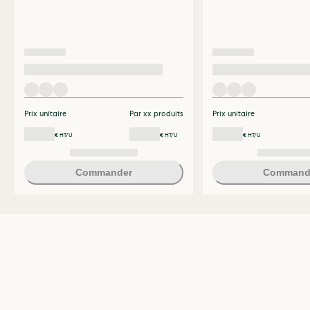
Prix unitaire
Par xx produits
Prix unitaire
€ HT/U
€ HT/U
€ HT/U
Commander
Command