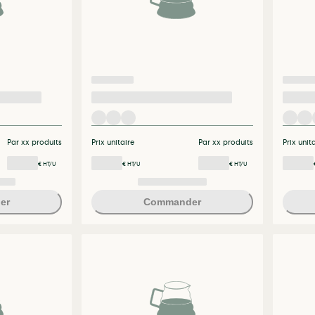
Par xx produits
Prix unitaire
Par xx produits
Prix unit
€ HT/U
€ HT/U
€ HT/U
er
Commander