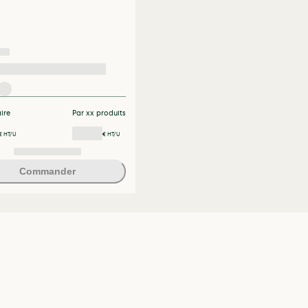
aire
Par xx produits
€ HT/U
€ HT/U
Commander