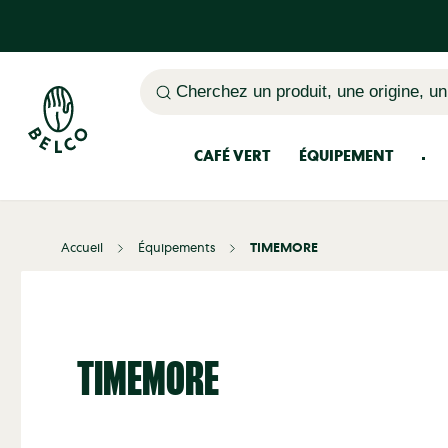
Cherchez un produit, une origine, un
CAFÉ VERT
ÉQUIPEMENT
Méthodes d'extraction du café
Accueil
Équipements
TIMEMORE
TIMEMORE