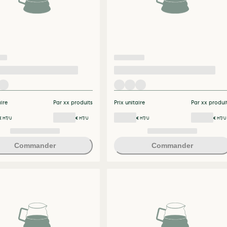
aire
Par xx produits
Prix unitaire
Par xx produi
€ HT/U
€ HT/U
€ HT/U
€ HT/U
Commander
Commander