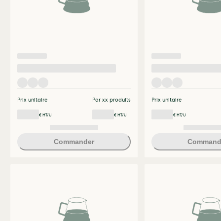
Prix unitaire
Par xx produits
Prix unitaire
€ HT/U
€ HT/U
€ HT/U
Commander
Command