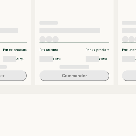
Par xx produits
Prix unitaire
Par xx produits
Prix unit
€ HT/U
€ HT/U
€ HT/U
er
Commander