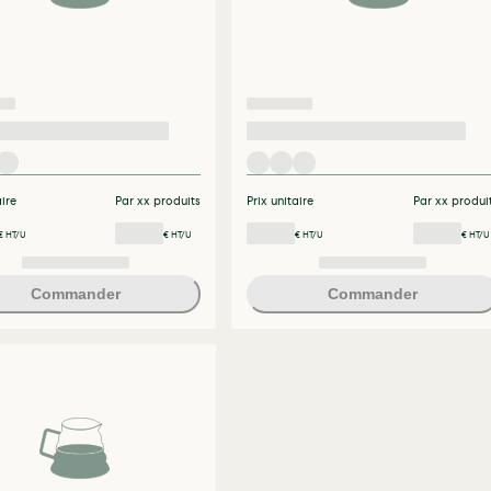
aire
Par xx produits
Prix unitaire
Par xx produi
€ HT/U
€ HT/U
€ HT/U
€ HT/U
Commander
Commander