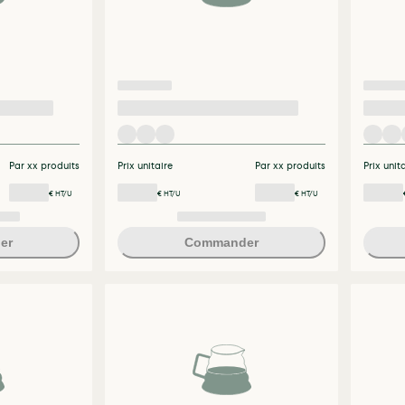
Par xx produits
Prix unitaire
Par xx produits
Prix unit
€ HT/U
€ HT/U
€ HT/U
er
Commander