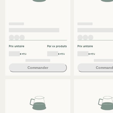
Prix unitaire
Par xx produits
Prix unitaire
€ HT/U
€ HT/U
€ HT/U
Commander
Command