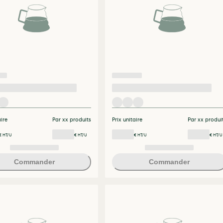
aire
Par xx produits
Prix unitaire
Par xx produi
€ HT/U
€ HT/U
€ HT/U
€ HT/U
Commander
Commander