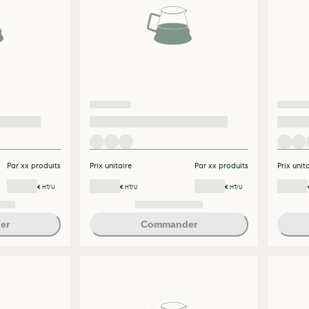
Par xx produits
Prix unitaire
Par xx produits
Prix unit
€ HT/U
€ HT/U
€ HT/U
er
Commander