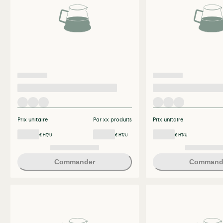
Prix unitaire
Par xx produits
Prix unitaire
€ HT/U
€ HT/U
€ HT/U
Commander
Command