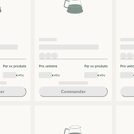
Par xx produits
Prix unitaire
Par xx produits
Prix unit
€ HT/U
€ HT/U
€ HT/U
er
Commander