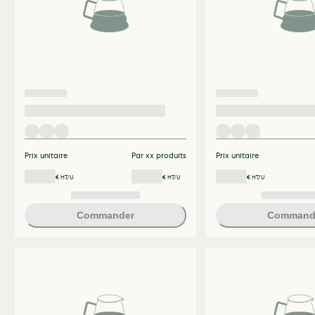
Prix unitaire
Par xx produits
Prix unitaire
€ HT/U
€ HT/U
€ HT/U
Commander
Command