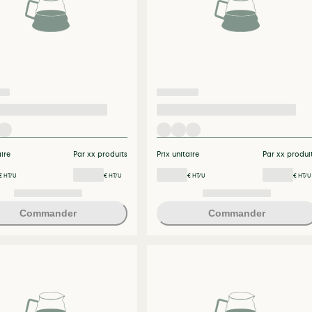
aire
Par xx produits
Prix unitaire
Par xx produi
€ HT/U
€ HT/U
€ HT/U
€ HT/U
Commander
Commander