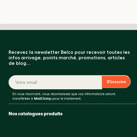
Recevez la newsletter Belco pour recevoir toutes les
infos arrivage, points marché, promotions, articles
de blog…
S'inscrire
En vous inscrivant, vous reconnaissez que vos informations seront
transférées à
MailChimp
pour le traitement.
Nos catalogues produits
COMPARATEUR CAFÉ VERT (0 / 5)
Café
Formation