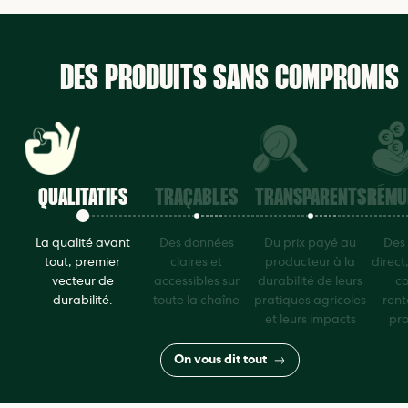
DES PRODUITS SANS COMPROMIS
QUALITATIFS
TRAÇABLES
TRANSPARENTS
RÉMU
La qualité avant
Des données
Du prix payé au
Des
tout, premier
claires et
producteur à la
direct
vecteur de
accessibles sur
durabilité de leurs
co
durabilité.
toute la chaîne
pratiques agricoles
rent
et leurs impacts
pro
On vous dit tout