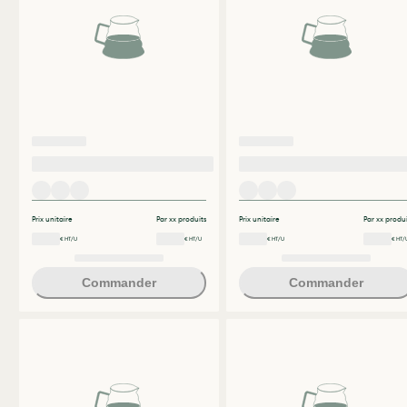
Prix unitaire
Par xx produits
Prix unitaire
Par xx produi
€ HT/U
€ HT/U
€ HT/U
€ HT/
Commander
Commander