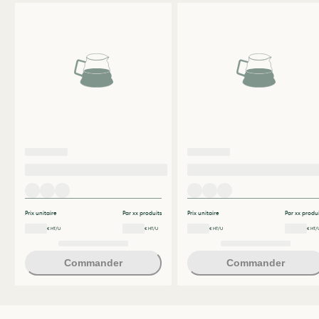
Prix unitaire
Par xx produits
Prix unitaire
Par xx produi
€ HT/U
€ HT/U
€ HT/U
€ HT/
Commander
Commander