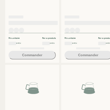
Prix unitaire
Par xx produits
Prix unitaire
Par xx produi
€ HT/U
€ HT/U
€ HT/U
€ HT/
Commander
Commander