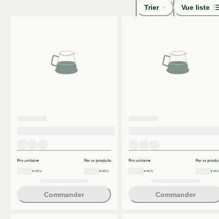
Trier
Vue liste
Prix unitaire
Par xx produits
Prix unitaire
Par xx produi
€ HT/U
€ HT/U
€ HT/U
€ HT/
Commander
Commander