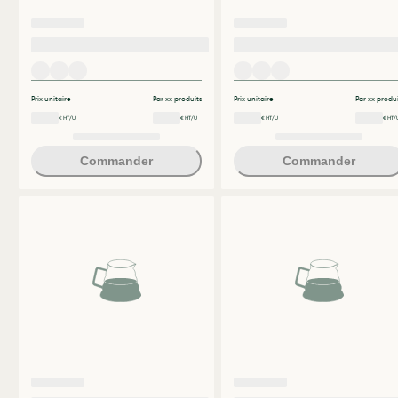
Prix unitaire
Par xx produits
Prix unitaire
Par xx produi
€ HT/U
€ HT/U
€ HT/U
€ HT/
Commander
Commander