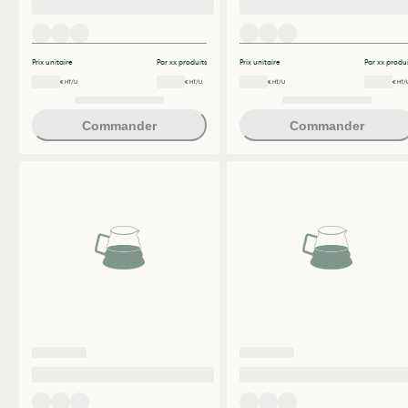
Prix unitaire
Par xx produits
Prix unitaire
Par xx produi
€ HT/U
€ HT/U
€ HT/U
€ HT/
Commander
Commander