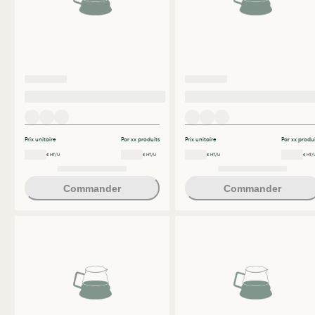
Prix unitaire
Par xx produits
Prix unitaire
Par xx produi
€ HT/U
€ HT/U
€ HT/U
€ HT/
Commander
Commander