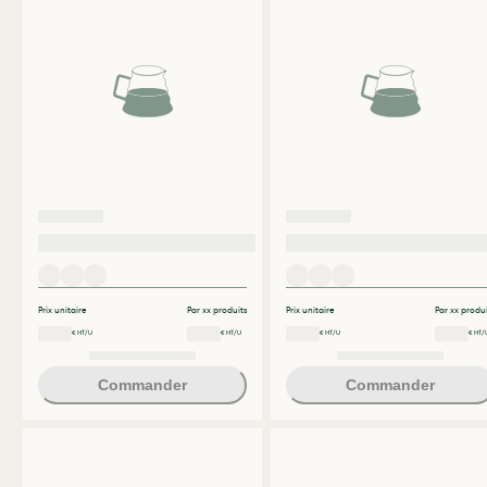
Prix unitaire
Par xx produits
Prix unitaire
Par xx produi
€ HT/U
€ HT/U
€ HT/U
€ HT/
Commander
Commander