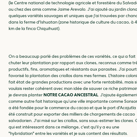
(le Centre national de technologie agricole et forestière du Salvad
ou chez des amis comme Jaime Arevalo. J'ai ajouté au jardin clona
quelques variétés sauvages et uniques que j'ai trouvées par chan
dans la ferme d'Ishuatan (zone historique de culture du cacao, à 
km de la finca Chiquihuat).
On a beaucoup parlé des problèmes de ces variétés, ce qui a fait
chuter leur plantation par rapport aux clones, reconnus comme tr
productifs, fins, aromatiques et résistants aux parasites. J’ai pour
favorisé la plantation des criollos dans mes fermes. L'histoire colon
fait état de grandes productions avec une forte rentabilité, mais si
voulais rester cohérent avec mon idée de sauver ce riche patrimoi
je devrais planter
NOTRE CACAO ANCESTRAL
. J’ajoute égalemen
comme autre fait historique qu’une ville importante comme Sonso
a été fondée pour le commerce du cacao et que le port d'Acajutla
été construit pour exporter des milliers de chargements de cacao
salvadorien. J'ai misé sur les criollos, sans sous-estimer les clones. 
qui est intéressant dans ce mélange, c'est qu'il y a eu une
"hybridation" entre les variétés et je suis content des résultats.